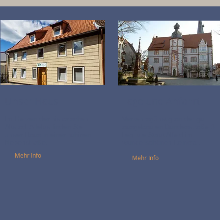
Unser Haus
Lage und Anfahrt
Im Herzen der historischen
Verkehrsgünstig an der gut
Altstadt Alfelds finden Sie
ausgebauten Bundesstraße 3
unser Haus in einer ruhigen
liegt die Stadt Alfeld im
Nebenstraße.
wunderschönen Leinetal.
Mehr Info
Mehr Info