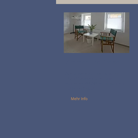
Zimmer und Preise
Alle unsere Zimmer sind mit
HD-TV ausgestattet und
schnelles WLAN ist im ganzen
Haus verfügbar.
Mehr Info