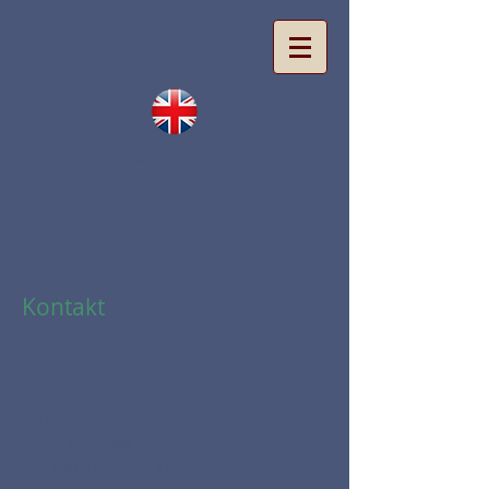
+49 (0) 51 81 - 2 30 77
Kontakt
Heidi's Hostel
Planstr. 4
31061 Alfeld/Leine
heidis-hostel@t-online.de
Tel:
+49 (0)5181-23077